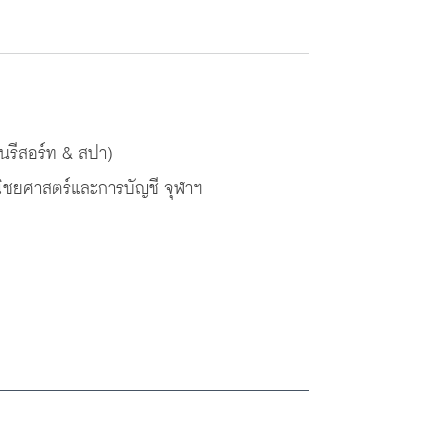
านรีสอร์ท & สปา)
ิชยศาสตร์และการบัญชี จุฬาฯ