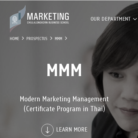
OUR DEPARTMENT
HOME
PROSPECTUS
MMM
MMM
Modern Marketing Management
(Certificate Program in Thai)
LEARN MORE