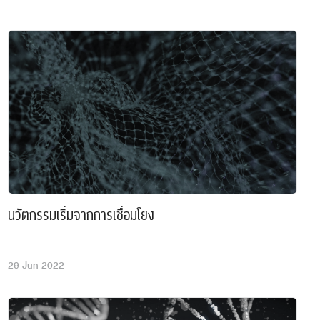
น่าแปลกใจว่าทำไมเมื่อทำงานเฉพาะหน้าสำเร็จเราจะรู้สึก
านที่จะต้องใช้เวลานานในการที่จะทำให้สำเร็จ (ซึ่งถึงแม้
สำคัญ) กลับไม่ได้รับความสนใจจากสมองเท่าไร
านวิจัยที่ลงในวารสาร Journal of Consumer
เมื่อเดือน ก.พ.ที่ผ่านมา ศึกษาวิจัยถึงปรากฎการณ์
ffect และพบข้อมูลสนับสนุนว่า คนจะทำในสิ่งที่ไม่มี
 แต่มีความเร่งด่วน (เช่น การมีระยะเวลาหรือ
 มากกว่าสิ่งที่มีความสำคัญ แต่ไม่มีกรอบระยะเวลา
ทั้งๆ ที่ผลของการทำงานที่ไม่มีความสำคัญแต่ด่วนนั้น
บในแง่ของความสำคัญ ผลกระทบ หรือ ประโยชน์ที่ได้รับ
บงานที่สำคัญแต่ไม่ได้กำหนดกรอบเวลาไว้ ไม่ได้เลย
นวัตกรรมเริ่มจากการเชื่อมโยง
งานวิจัยข้างต้นยังพบอีกว่ายิ่งถ้างานที่ไม่สำคัญแต่ด่วน
นเล็กๆ ที่สามารถทำได้เสร็จโดยเร็ว จะยิ่งได้รับความ
ความสนใจมากกว่างานที่สำคัญที่ไม่มีกรอบระยะเวลา
29 Jun 2022
นที่ใหญ่กว่า อดีตประธานาธิบดีของสหรัฐ ที่
t Eisenhower ได้เคยกล่าวประโยคหนึ่งที่น่าสนใจไว้
 is important is seldom urgent and what is urgent