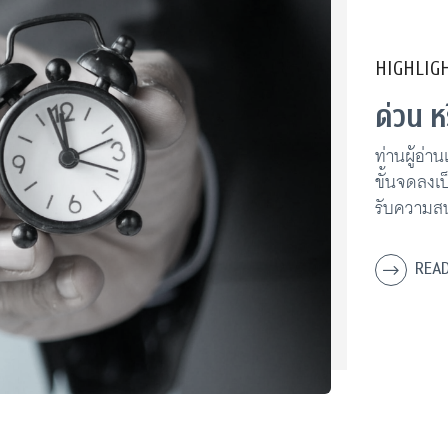
HIGHLIG
ด่วน ห
ท่านผู้อ่
ขั้นจดลงเป
รับความสนใ
สำคัญ งาน
ความเอาใจใ
REA
ตอนสิ้นสุด
ทำงานเสร็
สึกลึกๆ ซ่
ได้ทำเสีย
การณ์ที่เกิ
Effect ซึ
ความสำเร็