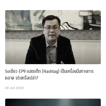
นั้นจึงไม่
ดี ขณะที่ง
จะมีความ
ล่าสุดมีง
Research 
Urgency E
ความสำคัญ
กำหนดการ)
กำหนดไว้ 
เมื่อเทีย
จะเทียบกั
Soเชี่ยว EP9 แฮชแท็ก (Hashtag) เป็นเครื่องมือทางการ
นอกจากนี้ 
ตลาด จริงหรือเปล่า?
นั้นเป็นงา
สำคัญหรือ
29 Jun 2022
และเป็นงา
ชื่อ Dwigh
ว่า ‘What