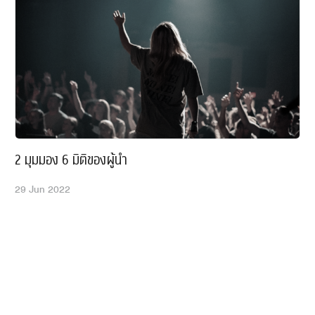
is seldom 
ไม่ด่วน ส่
กล่าวพัฒน
Box โดยแก
และ ไม่ด่ว
สำคัญและด่
ไม่ด่วน (ส
เมื่อไร) ช
ทำแทนได้)
2 มุมมอง 6 มิติของผู้นำ
ต้องสนใจไ
29 Jun 2022
ดู และลองใ
เช่น การออ
ด่วน (จึงม
พบอีกว่ากิ
ความสำคัญ
เมื่อเราท
สั้นที่ทำได